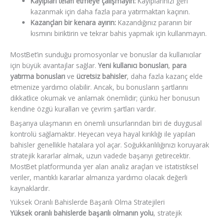
Kayıpları telafi etmeye çalışmayın:
Kayıplarınızı geri
kazanmak için daha fazla para yatırmaktan kaçının.
Kazançları bir kenara ayırın:
Kazandığınız paranın bir
kısmını biriktirin ve tekrar bahis yapmak için kullanmayın.
MostBet’in sunduğu promosyonlar ve bonuslar da kullanıcılar
için büyük avantajlar sağlar.
Yeni kullanıcı bonusları
,
para
yatırma bonusları
ve
ücretsiz bahisler
, daha fazla kazanç elde
etmenize yardımcı olabilir. Ancak, bu bonusların şartlarını
dikkatlice okumak ve anlamak önemlidir; çünkü her bonusun
kendine özgü kuralları ve çevrim şartları vardır.
Başarıya ulaşmanın en önemli unsurlarından biri de duygusal
kontrolü sağlamaktır. Heyecan veya hayal kırıklığı ile yapılan
bahisler genellikle hatalara yol açar. Soğukkanlılığınızı koruyarak
stratejik kararlar almak, uzun vadede başarıyı getirecektir.
MostBet platformunda yer alan analiz araçları ve istatistiksel
veriler, mantıklı kararlar almanıza yardımcı olacak değerli
kaynaklardır.
Yüksek Oranlı Bahislerde Başarılı Olma Stratejileri
Yüksek oranlı bahislerde başarılı olmanın yolu
, stratejik