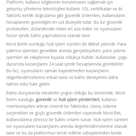
Platform, kullanıcı bilgilerinin korunmasını sağlamak için
gelişmiş şifreleme teknolojileri kullanır. SSL sertifikaları ve iki
faktörlü kimlik doğrulama gibi güvenlik önlemleri, kullanıcıların
hesaplarının güvenliğini en üst düzeyde tutar. Bu tür güvenlik
protokolleri, dolandırıcılık riskini en aza indirir ve oyuncuların
huzur içinde bahis yapmalarına olanak tanır.
Most Bet’in sunduğu hızlı işlem süreleri de dikkat çekicidir. Para
yatırma işlemleri genellikle anında gerçekleşirken, para çekme
işlemleri de rakiplerine kıyasla oldukça hızlıdır. Kullanıcılar, çoğu
durumda kazançlarını 24 saat içinde hesaplarında görebilirler.
Bu hız, oyuncuların zaman kaybetmeden kazançlarını
değerlendirmelerine imkan tanır ve bahis deneyimini daha
tatmin edici hale getirir.
Bahis dünyasında rekabetin yoğun olduğu bu dönemde, Most
Bet’in sunduğu
güvenilir
ve
hızlı işlem yöntemleri
, kullanıcı
memnuniyetini artıran önemli bir faktördür. Geniş ödeme
seçenekleri ve güçlü güvenlik önlemleri sayesinde Most Bet,
kullanıcılarına stressiz bir bahis ortamı sunar. Hızlı işlem süreleri
ise oyuncuların kazançlarını anında değerlendirmelerine olanak
tanır ve bu da platformun tercih edilme sebeplerinden biridir.