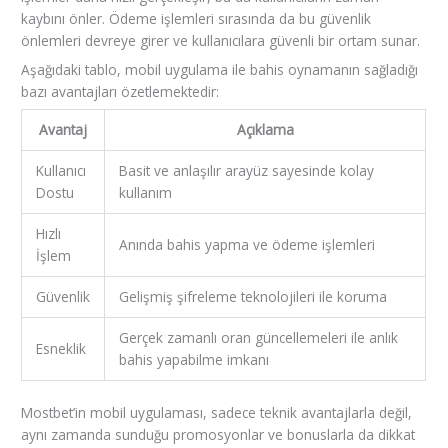
kaybını önler. Ödeme işlemleri sırasında da bu güvenlik
önlemleri devreye girer ve kullanıcılara güvenli bir ortam sunar.
Aşağıdaki tablo, mobil uygulama ile bahis oynamanın sağladığı
bazı avantajları özetlemektedir:
Avantaj
Açıklama
Kullanıcı
Basit ve anlaşılır arayüz sayesinde kolay
Dostu
kullanım
Hızlı
Anında bahis yapma ve ödeme işlemleri
İşlem
Güvenlik
Gelişmiş şifreleme teknolojileri ile koruma
Gerçek zamanlı oran güncellemeleri ile anlık
Esneklik
bahis yapabilme imkanı
Mostbet’in mobil uygulaması, sadece teknik avantajlarla değil,
aynı zamanda sunduğu promosyonlar ve bonuslarla da dikkat