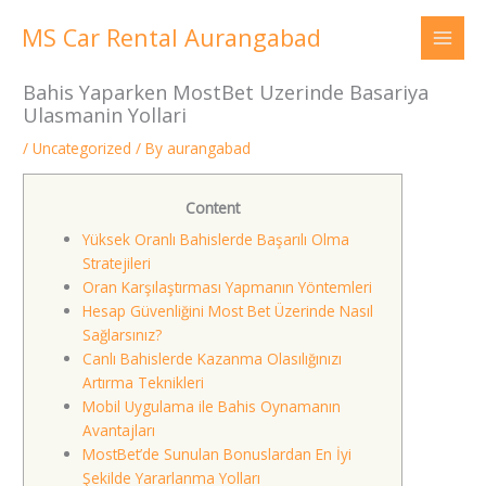
Skip
MS Car Rental Aurangabad
to
content
Bahis Yaparken MostBet Uzerinde Basariya
Ulasmanin Yollari
/
Uncategorized
/ By
aurangabad
Content
Yüksek Oranlı Bahislerde Başarılı Olma
Stratejileri
Oran Karşılaştırması Yapmanın Yöntemleri
Hesap Güvenliğini Most Bet Üzerinde Nasıl
Sağlarsınız?
Canlı Bahislerde Kazanma Olasılığınızı
Artırma Teknikleri
Mobil Uygulama ile Bahis Oynamanın
Avantajları
MostBet’de Sunulan Bonuslardan En İyi
Şekilde Yararlanma Yolları