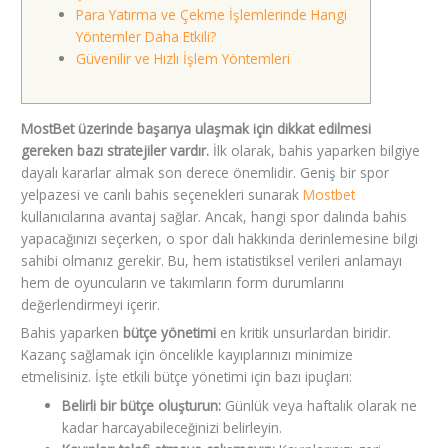
Para Yatırma ve Çekme İşlemlerinde Hangi
Yöntemler Daha Etkili?
Güvenilir ve Hızlı İşlem Yöntemleri
MostBet üzerinde başarıya ulaşmak için dikkat edilmesi
gereken bazı stratejiler vardır.
İlk olarak, bahis yaparken bilgiye
dayalı kararlar almak son derece önemlidir. Geniş bir spor
yelpazesi ve canlı bahis seçenekleri sunarak
Mostbet
kullanıcılarına avantaj sağlar. Ancak, hangi spor dalında bahis
yapacağınızı seçerken, o spor dalı hakkında derinlemesine bilgi
sahibi olmanız gerekir. Bu, hem istatistiksel verileri anlamayı
hem de oyuncuların ve takımların form durumlarını
değerlendirmeyi içerir.
Bahis yaparken
bütçe yönetimi
en kritik unsurlardan biridir.
Kazanç sağlamak için öncelikle kayıplarınızı minimize
etmelisiniz. İşte etkili bütçe yönetimi için bazı ipuçları:
Belirli bir bütçe oluşturun:
Günlük veya haftalık olarak ne
kadar harcayabileceğinizi belirleyin.