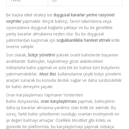
Bir başka etkili strateji ise
duygusal kararlar yerine rasyonel
seçimler
yapmaktır. Birçok bahisçi, favori takımlarına veya
oyuncularına duygusal bağlarla yaklaşır ve bu da genellikle
yanlış kararlar almalarına neden olur. Bu tür duygusal
yatırımlardan kaçınmak için
soğukkanlılıkla hareket etmek
kritik
öneme sahiptir.
Son olarak,
bütçe yönetimi
yüksek oranlı bahislerde başarının
anahtarıdır. Bahisçiler, kaybetmeyi göze alabilecekleri
miktarlarla bahis yapmalı ve asla tek bir bahise tüm bütçelerini
yatırmamalıdırlar.
Most Bet
, kullanıcılarına çeşitli bütçe yönetimi
araçları sunarak bu konuda destek sağlar ve daha sürdürülebilir
bir bahis deneyimi yaşatır.
Oran Karşılaştırması Yapmanın Yöntemleri
Bahis dünyasında,
oran karşılaştırması
yapmak, bahisçilerin
daha iyi kararlar almasına yardımcı olan kritik bir adımdır. Bu
süreç, farklı bahis şirketlerinin sunduğu oranları inceleyerek en
iyi değeri bulmayı amaçlar. Özellikle MostBet gibi köklü ve
güvenilir bir platformda, bu karşılaştırmayı yapmak oldukça