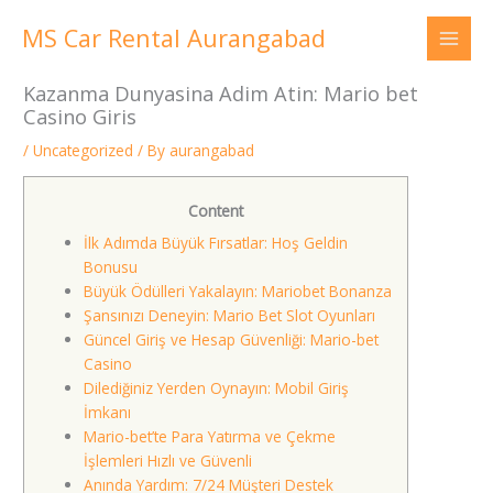
Skip
MS Car Rental Aurangabad
to
content
Kazanma Dunyasina Adim Atin: Mario bet
Casino Giris
/
Uncategorized
/ By
aurangabad
Content
İlk Adımda Büyük Fırsatlar: Hoş Geldin
Bonusu
Büyük Ödülleri Yakalayın: Mariobet Bonanza
Şansınızı Deneyin: Mario Bet Slot Oyunları
Güncel Giriş ve Hesap Güvenliği: Mario-bet
Casino
Dilediğiniz Yerden Oynayın: Mobil Giriş
İmkanı
Mario-bet’te Para Yatırma ve Çekme
İşlemleri Hızlı ve Güvenli
Anında Yardım: 7/24 Müşteri Destek