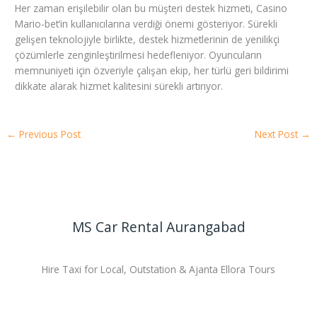
Her zaman erişilebilir olan bu müşteri destek hizmeti, Casino
Mario-bet’in kullanıcılarına verdiği önemi gösteriyor. Sürekli
gelişen teknolojiyle birlikte, destek hizmetlerinin de yenilikçi
çözümlerle zenginleştirilmesi hedefleniyor. Oyuncuların
memnuniyeti için özveriyle çalışan ekip, her türlü geri bildirimi
dikkate alarak hizmet kalitesini sürekli artırıyor.
←
Previous Post
Next Post
→
MS Car Rental Aurangabad
Hire Taxi for Local, Outstation & Ajanta Ellora Tours