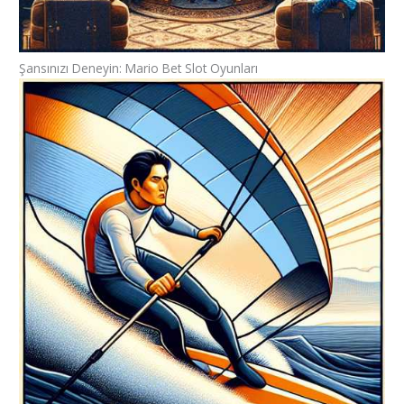
Şansınızı Deneyin: Mario Bet Slot Oyunları