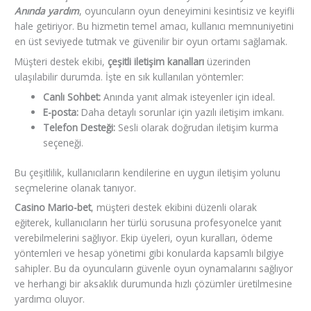
Anında yardım
, oyuncuların oyun deneyimini kesintisiz ve keyifli
hale getiriyor. Bu hizmetin temel amacı, kullanıcı memnuniyetini
en üst seviyede tutmak ve güvenilir bir oyun ortamı sağlamak.
Müşteri destek ekibi,
çeşitli iletişim kanalları
üzerinden
ulaşılabilir durumda. İşte en sık kullanılan yöntemler:
Canlı Sohbet:
Anında yanıt almak isteyenler için ideal.
E-posta:
Daha detaylı sorunlar için yazılı iletişim imkanı.
Telefon Desteği:
Sesli olarak doğrudan iletişim kurma
seçeneği.
Bu çeşitlilik, kullanıcıların kendilerine en uygun iletişim yolunu
seçmelerine olanak tanıyor.
Casino Mario-bet
, müşteri destek ekibini düzenli olarak
eğiterek, kullanıcıların her türlü sorusuna profesyonelce yanıt
verebilmelerini sağlıyor. Ekip üyeleri, oyun kuralları, ödeme
yöntemleri ve hesap yönetimi gibi konularda kapsamlı bilgiye
sahipler. Bu da oyuncuların güvenle oyun oynamalarını sağlıyor
ve herhangi bir aksaklık durumunda hızlı çözümler üretilmesine
yardımcı oluyor.