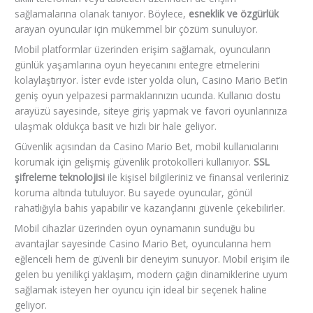
sağlamalarına olanak tanıyor. Böylece,
esneklik ve özgürlük
arayan oyuncular için mükemmel bir çözüm sunuluyor.
Mobil platformlar üzerinden erişim sağlamak, oyuncuların
günlük yaşamlarına oyun heyecanını entegre etmelerini
kolaylaştırıyor. İster evde ister yolda olun, Casino Mario Bet’in
geniş oyun yelpazesi parmaklarınızın ucunda. Kullanıcı dostu
arayüzü sayesinde, siteye giriş yapmak ve favori oyunlarınıza
ulaşmak oldukça basit ve hızlı bir hale geliyor.
Güvenlik açısından da Casino Mario Bet, mobil kullanıcılarını
korumak için gelişmiş güvenlik protokolleri kullanıyor.
SSL
şifreleme teknolojisi
ile kişisel bilgileriniz ve finansal verileriniz
koruma altında tutuluyor. Bu sayede oyuncular, gönül
rahatlığıyla bahis yapabilir ve kazançlarını güvenle çekebilirler.
Mobil cihazlar üzerinden oyun oynamanın sunduğu bu
avantajlar sayesinde Casino Mario Bet, oyuncularına hem
eğlenceli hem de güvenli bir deneyim sunuyor. Mobil erişim ile
gelen bu yenilikçi yaklaşım, modern çağın dinamiklerine uyum
sağlamak isteyen her oyuncu için ideal bir seçenek haline
geliyor.