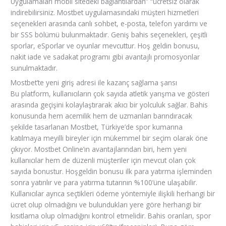
Uygulamaları mobil sitedeki bağlantılardan” “ücretsiz olarak
indirebilirsiniz. Mostbet uygulamasındaki müşteri hizmetleri
seçenekleri arasında canlı sohbet, e-posta, telefon yardımı ve
bir SSS bölümü bulunmaktadır. Geniş bahis seçenekleri, çeşitli
sporlar, eSporlar ve oyunlar mevcuttur. Hoş geldin bonusu,
nakit iade ve sadakat programı gibi avantajlı promosyonlar
sunulmaktadır.
Mostbet’te yeni giriş adresi ile kazanç sağlama şansı
Bu platform, kullanıcıların çok sayıda atletik yarışma ve gösteri
arasında geçişini kolaylaştırarak akıcı bir yolculuk sağlar. Bahis
konusunda hem acemilik hem de uzmanları barındıracak
şekilde tasarlanan Mostbet, Türkiye’de spor kumarına
katılmaya meyilli bireyler için mükemmel bir seçim olarak öne
çıkıyor. Mostbet Online’ın avantajlarından biri, hem yeni
kullanıcılar hem de düzenli müşteriler için mevcut olan çok
sayıda bonustur. Hoşgeldin bonusu ilk para yatırma işleminden
sonra yatırılır ve para yatırma tutarının %100’üne ulaşabilir.
Kullanıcılar ayrıca seçtikleri ödeme yöntemiyle ilişkili herhangi bir
ücret olup olmadığını ve bulundukları yere göre herhangi bir
kısıtlama olup olmadığını kontrol etmelidir. Bahis oranları, spor