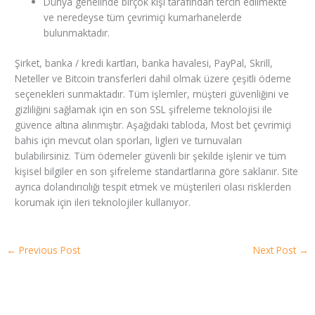
Dünya genelinde birçok kişi tarafından tercih edilmekte
ve neredeyse tüm çevrimiçi kumarhanelerde
bulunmaktadır.
Şirket, banka / kredi kartları, banka havalesi, PayPal, Skrill,
Neteller ve Bitcoin transferleri dahil olmak üzere çeşitli ödeme
seçenekleri sunmaktadır. Tüm işlemler, müşteri güvenliğini ve
gizliliğini sağlamak için en son SSL şifreleme teknolojisi ile
güvence altına alınmıştır. Aşağıdaki tabloda, Most bet çevrimiçi
bahis için mevcut olan sporları, ligleri ve turnuvaları
bulabilirsiniz. Tüm ödemeler güvenli bir şekilde işlenir ve tüm
kişisel bilgiler en son şifreleme standartlarına göre saklanır. Site
ayrıca dolandırıcılığı tespit etmek ve müşterileri olası risklerden
korumak için ileri teknolojiler kullanıyor.
←
Previous Post
Next Post
→