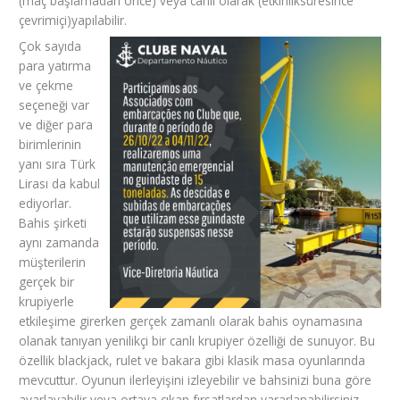
(maç başlamadan önce) veya canlı olarak (etkinliksüresince
çevrimiçi)yapılabilir.
Çok sayıda
para yatırma
ve çekme
seçeneği var
ve diğer para
birimlerinin
yanı sıra Türk
Lirası da kabul
ediyorlar.
Bahis şirketi
aynı zamanda
müşterilerin
gerçek bir
krupiyerle
etkileşime girerken gerçek zamanlı olarak bahis oynamasına
olanak tanıyan yenilikçi bir canlı krupiyer özelliği de sunuyor. Bu
özellik blackjack, rulet ve bakara gibi klasik masa oyunlarında
mevcuttur. Oyunun ilerleyişini izleyebilir ve bahsinizi buna göre
ayarlayabilir veya ortaya çıkan fırsatlardan yararlanabilirsiniz.