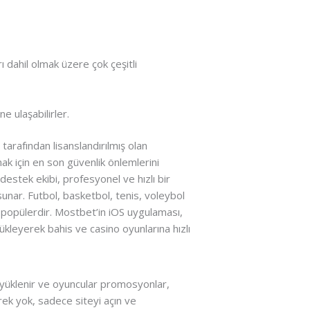
 dahil olmak üzere çok çeşitli
e ulaşabilirler.
tarafından lisanslandırılmış olan
umak için en son güvenlik önlemlerini
 destek ekibi, profesyonel ve hızlı bir
sunar. Futbol, basketbol, tenis, voleybol
ça popülerdir. Mostbet’in iOS uygulaması,
ükleyerek bahis ve casino oyunlarına hızlı
 yüklenir ve oyuncular promosyonlar,
ek yok, sadece siteyi açın ve