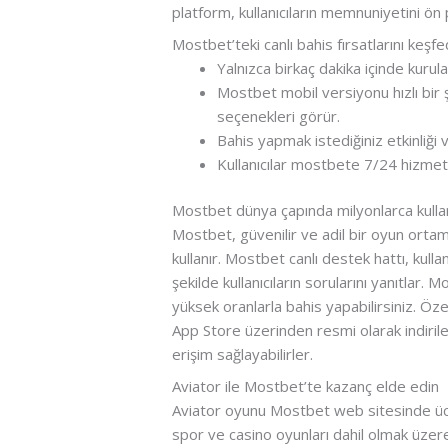
platform, kullanıcıların memnuniyetini ön 
Mostbet’teki canlı bahis fırsatlarını keşfe
Yalnızca birkaç dakika içinde kurul
Mostbet mobil versiyonu hızlı bir 
seçenekleri görür.
Bahis yapmak istediğiniz etkinliği 
Kullanıcılar mostbete 7/24 hizmet 
Mostbet dünya çapında milyonlarca kullanı
Mostbet, güvenilir ve adil bir oyun ortamı 
kullanır. Mostbet canlı destek hattı, kulla
şekilde kullanıcıların sorularını yanıtlar
yüksek oranlarla bahis yapabilirsiniz. Öze
App Store üzerinden resmi olarak indirile
erişim sağlayabilirler.
Aviator ile Mostbet’te kazanç elde edin
Aviator oyunu Mostbet web sitesinde ücr
spor ve casino oyunları dahil olmak üzer