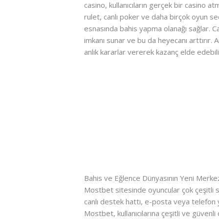
casino, kullanıcıların gerçek bir casino a
rulet, canlı poker ve daha birçok oyun se
esnasında bahis yapma olanağı sağlar. Ca
imkanı sunar ve bu da heyecanı arttırır. An
anlık kararlar vererek kazanç elde edebili
Bahis ve Eğlence Dünyasının Yeni Merke
Mostbet sitesinde oyuncular çok çeşitli s
canlı destek hattı, e-posta veya telefon 
Mostbet, kullanıcılarına çeşitli ve güve