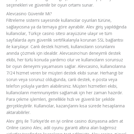
seçenekleri ve güvenilir bir oyun ortamı sunar.
Alevcasino Güvenilir Mi?
Filtreleme sistemi sayesinde kullanıcılar oyunları türüne,
sağlayıcısına ya da temaya göre ayırabilir. Alev giriş yapıldığında
kullanıcılar, Türkçe casino sitesi arayüzüne ulaşır ve tüm
sayfalarda aynı güvenlik sertifikalarıyla korunan SSL bağlantısı
ile karşılaşır. Canlı destek hizmeti, kullanıcıların sorunlarını
anında çözmek için idealdir. Alevcasino’nun deneyimli destek
ekibi, her türlü konuda yardımcı olur ve kullanıcıların sorunsuz
bir oyun deneyimi yaşamasını sağlar. Alevcasino, kullanıcılarına
7/24 hizmet veren bir müşteri destek ekibi sunar. Herhangi bir
sorun veya sorunuz olduğunda, canlı destek, e-posta veya
telefon yoluyla yardım alabilirsiniz. Müşteri hizmetleri ekibi,
kullanıcıların memnuniyetini sağlamak için her zaman hazırdır.
Para çekme işlemleri, genellikle hızlı ve güvenli bir şekilde
gerçekleştirilir. Kullanıcılar, kazançlarını kısa sürede hesaplarına
aktarabilirler.
Alev giriş ile Türkiye’de en iyi online casino dünyasına adım at
Online casino Alev, adil oyunu garanti altına alan bağımsız