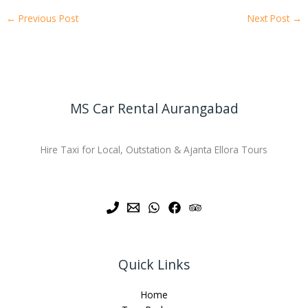
←
Previous Post
Next Post
→
MS Car Rental Aurangabad
Hire Taxi for Local, Outstation & Ajanta Ellora Tours
Quick Links
Home