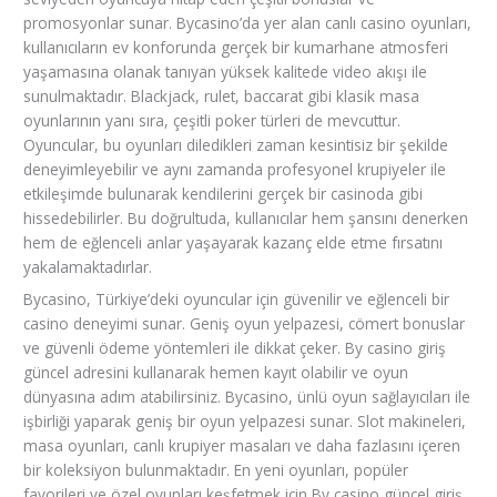
promosyonlar sunar. Bycasino’da yer alan canlı casino oyunları,
kullanıcıların ev konforunda gerçek bir kumarhane atmosferi
yaşamasına olanak tanıyan yüksek kalitede video akışı ile
sunulmaktadır. Blackjack, rulet, baccarat gibi klasik masa
oyunlarının yanı sıra, çeşitli poker türleri de mevcuttur.
Oyuncular, bu oyunları diledikleri zaman kesintisiz bir şekilde
deneyimleyebilir ve aynı zamanda profesyonel krupiyeler ile
etkileşimde bulunarak kendilerini gerçek bir casinoda gibi
hissedebilirler. Bu doğrultuda, kullanıcılar hem şansını denerken
hem de eğlenceli anlar yaşayarak kazanç elde etme fırsatını
yakalamaktadırlar.
Bycasino, Türkiye’deki oyuncular için güvenilir ve eğlenceli bir
casino deneyimi sunar. Geniş oyun yelpazesi, cömert bonuslar
ve güvenli ödeme yöntemleri ile dikkat çeker. By casino giriş
güncel adresini kullanarak hemen kayıt olabilir ve oyun
dünyasına adım atabilirsiniz. Bycasino, ünlü oyun sağlayıcıları ile
işbirliği yaparak geniş bir oyun yelpazesi sunar. Slot makineleri,
masa oyunları, canlı krupiyer masaları ve daha fazlasını içeren
bir koleksiyon bulunmaktadır. En yeni oyunları, popüler
favorileri ve özel oyunları keşfetmek için By casino güncel giriş