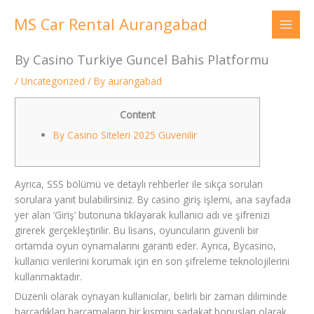
Skip
MS Car Rental Aurangabad
to
content
By Casino Turkiye Guncel Bahis Platformu
/
Uncategorized
/ By
aurangabad
Content
By Casino Siteleri 2025 Güvenilir
Ayrıca, SSS bölümü ve detaylı rehberler ile sıkça sorulan
sorulara yanıt bulabilirsiniz. By casino giriş işlemi, ana sayfada
yer alan ‘Giriş’ butonuna tıklayarak kullanıcı adı ve şifrenizi
girerek gerçekleştirilir. Bu lisans, oyuncuların güvenli bir
ortamda oyun oynamalarını garanti eder. Ayrıca, Bycasino,
kullanıcı verilerini korumak için en son şifreleme teknolojilerini
kullanmaktadır.
Düzenli olarak oynayan kullanıcılar, belirli bir zaman diliminde
harcadıkları harcamaların bir kısmını sadakat bonusları olarak