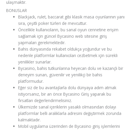
ulaşmaktır.
BONUSLAR
Blackjack, rulet, baccarat gibi klasik masa oyunlarının yanı
sıra, çeşitli poker türleri de mevcuttur.
Öncelikle kullanıcıların, bu sanal oyun cennetine erişim
sağlamak için güncel Bycasino web sitesine giriş
yapmaları gerekmektedir.
Bahis dünyasında rekabet oldukça yoğundur ve bu
nedenle platformlar kullanıcıları cezbetmek için sürekli
yenilikler sunarlar.
Bycasino, bahis tutkunlarına heyecan dolu ve kazançlı bir
deneyim sunan, güvenilir ve yenilikçi bir bahis
platformudur.
Eğer siz de bu avantajlarla dolu dünyaya adım atmak
istiyorsanız, bir an önce Bycasino Giriş yaparak bu
fırsatları değerlendirmelisiniz.
Ülkemizde sanal içeriklerin yasaklı olmasından dolayı
platformlar belli aralıklarla adresini değiştirmek zorunda
kalmaktadır.
Mobil uygulama üzerinden de Bycasino giriş işlemlerini