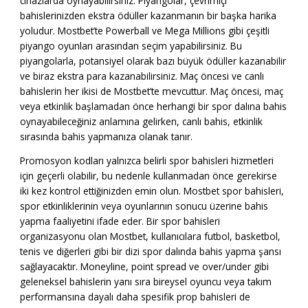
cihazlarda oynayabilirsiniz. Piyangolar, çevrimiçi
bahislerinizden ekstra ödüller kazanmanın bir başka harika
yoludur. Mostbet’te Powerball ve Mega Millions gibi çeşitli
piyango oyunları arasından seçim yapabilirsiniz. Bu
piyangolarla, potansiyel olarak bazı büyük ödüller kazanabilir
ve biraz ekstra para kazanabilirsiniz. Maç öncesi ve canlı
bahislerin her ikisi de Mostbet’te mevcuttur. Maç öncesi, maç
veya etkinlik başlamadan önce herhangi bir spor dalına bahis
oynayabileceğiniz anlamına gelirken, canlı bahis, etkinlik
sırasında bahis yapmanıza olanak tanır.
Promosyon kodları yalnızca belirli spor bahisleri hizmetleri
için geçerli olabilir, bu nedenle kullanmadan önce gerekirse
iki kez kontrol ettiğinizden emin olun. Mostbet spor bahisleri,
spor etkinliklerinin veya oyunlarının sonucu üzerine bahis
yapma faaliyetini ifade eder. Bir spor bahisleri
organizasyonu olan Mostbet, kullanıcılara futbol, basketbol,
tenis ve diğerleri gibi bir dizi spor dalında bahis yapma şansı
sağlayacaktır. Moneyline, point spread ve over/under gibi
geleneksel bahislerin yanı sıra bireysel oyuncu veya takım
performansına dayalı daha spesifik prop bahisleri de