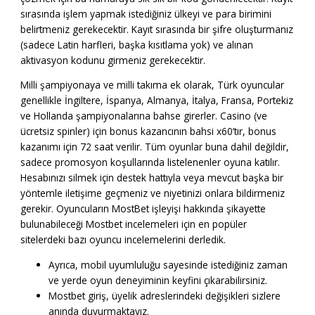
sırasında işlem yapmak istediğiniz ülkeyi ve para birimini
belirtmeniz gerekecektir. Kayıt sırasında bir şifre oluşturmanız
(sadece Latin harfleri, başka kısıtlama yok) ve alınan
aktivasyon kodunu girmeniz gerekecektir.
Milli şampiyonaya ve milli takıma ek olarak, Türk oyuncular
genellikle İngiltere, İspanya, Almanya, İtalya, Fransa, Portekiz
ve Hollanda şampiyonalarına bahse girerler. Casino (ve
ücretsiz spinler) için bonus kazancının bahsi x60’tır, bonus
kazanımı için 72 saat verilir. Tüm oyunlar buna dahil değildir,
sadece promosyon koşullarında listelenenler oyuna katılır.
Hesabınızı silmek için destek hattıyla veya mevcut başka bir
yöntemle iletişime geçmeniz ve niyetinizi onlara bildirmeniz
gerekir. Oyuncuların MostBet işleyişi hakkında şikayette
bulunabileceği Mostbet incelemeleri için en popüler
sitelerdeki bazı oyuncu incelemelerini derledik.
Ayrıca, mobil uyumluluğu sayesinde istediğiniz zaman
ve yerde oyun deneyiminin keyfini çıkarabilirsiniz.
Mostbet giriş, üyelik adreslerindeki değişikleri sizlere
anında duyurmaktayız.