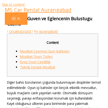
Skip to content
MS Car Rental Aurangabad
Mostbet: Guven ve Eglencenin Bulustugu
Casino
/
Uncategorized
/ By
aurangabad
Content
Mostbet Çevrimiçi Spor Bahisleri
Mostbet Oyun Türleri
Eşsiz Oyun Çeşitliliği
Teknik Destek Mostbet
Diğer bahis bürolarının çoğunda bulunmayan disiplinler temsil
edilmektedir. Oyun içi bahisler için birçok etkinlik mevcuttur,
büyük maçların canlı yayınları vardır. Otomatik dönüşüm
seçeneği, parayı enflasyondan korumak için kullanılabilir.
Kayıt olduğunuz ülkenin para biriminde para yatırmak