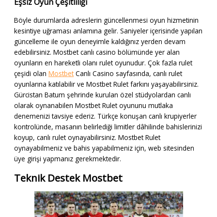
Eşsiz Oyun Çeşitliliği
Böyle durumlarda adreslerin güncellenmesi oyun hizmetinin
kesintiye uğraması anlamına gelir. Saniyeler içerisinde yapılan
güncelleme ile oyun deneyimle kaldığınız yerden devam
edebilirsiniz. Mostbet canlı casino bölümünde yer alan
oyunların en hareketli olanı rulet oyunudur. Çok fazla rulet
çeşidi olan
Mostbet
Canlı Casino sayfasında, canlı rulet
oyunlarına katılabilir ve Mostbet Rulet farkını yaşayabilirsiniz.
Gürcistan Batum şehrinde kurulan özel stüdyolardan canlı
olarak oynanabilen Mostbet Rulet oyununu mutlaka
denemenizi tavsiye ederiz. Türkçe konuşan canlı krupiyerler
kontrolünde, masanın belirlediği limitler dâhilinde bahislerinizi
koyup, canlı rulet oynayabilirsiniz. Mostbet Rulet
oynayabilmeniz ve bahis yapabilmeniz için, web sitesinden
üye girişi yapmanız gerekmektedir.
Teknik Destek Mostbet