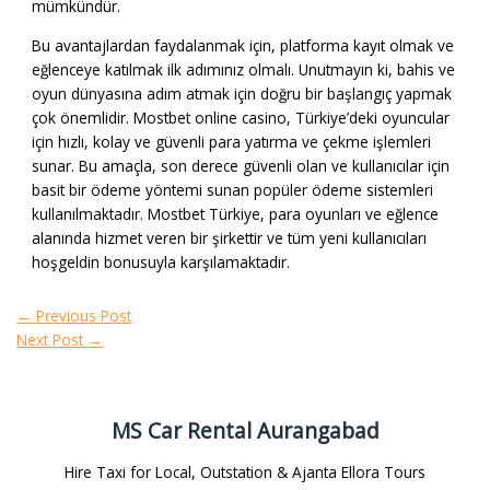
mümkündür.
Bu avantajlardan faydalanmak için, platforma kayıt olmak ve
eğlenceye katılmak ilk adımınız olmalı. Unutmayın ki, bahis ve
oyun dünyasına adım atmak için doğru bir başlangıç yapmak
çok önemlidir. Mostbet online casino, Türkiye’deki oyuncular
için hızlı, kolay ve güvenli para yatırma ve çekme işlemleri
sunar. Bu amaçla, son derece güvenli olan ve kullanıcılar için
basit bir ödeme yöntemi sunan popüler ödeme sistemleri
kullanılmaktadır. Mostbet Türkiye, para oyunları ve eğlence
alanında hizmet veren bir şirkettir ve tüm yeni kullanıcıları
hoşgeldin bonusuyla karşılamaktadır.
←
Previous Post
Next Post
→
MS Car Rental Aurangabad
Hire Taxi for Local, Outstation & Ajanta Ellora Tours