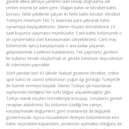
garanti altına almaya yardımcı olan hesap doğrulama adı
verilen önemli bir adım içerir. Olağan bahis ve Mostbet bahis
borsası, farklı şekillerde çalışan iki farklı bahis türüdür. Mostbet
Türkiye’e minimum 160 TL tutarında para yatırarak bahis
oynamaya başlayabilirsiniz. Sitenin müşteri temsilcilerine 24
saat boyunca ulaşmanız mümkündür. Canlı bahis bölümünde o
an oynanmakta olan karşılaşmaları izleyebilirsiniz. Canlı maç
bölümünde ayrıca karşılaşmada o ana kadar yaşanan
gelişmelerinde özetlerini bulabilirsiniz. Tek yapmanız gereken
bir kullanıcı hesabı oluşturmak ve gerekli minimum depozitonun
ilk ödemesini yapmaktır.
2009 yılından beri 93 ülkede faaliyet gösteren Mostbet, online
spor bahsi ve casino sektörünün yoğun ilgi gördüğü Türkiye’de
de hizmet vermeye başladı. Sitenin Türkiye için hazırlanan
sayfasında istediğiniz her türlü bilgiye ulaşabileceğiniz gibi
Türkçe olarak müşteri hizmetleriyle konuşup, sorularınız gerekli
cevapları alabilirsiniz. Bu bölümün özelliği her saniye,
karşılaşmadaki değişimlere göre oranlarında da değişiklik
göstermesidir. Ayrıca mücadelenin ilerleyen bölümlerinde kimi
bahis seçenekleri kapanırken, yenilerinin açılmakta olduğunu da