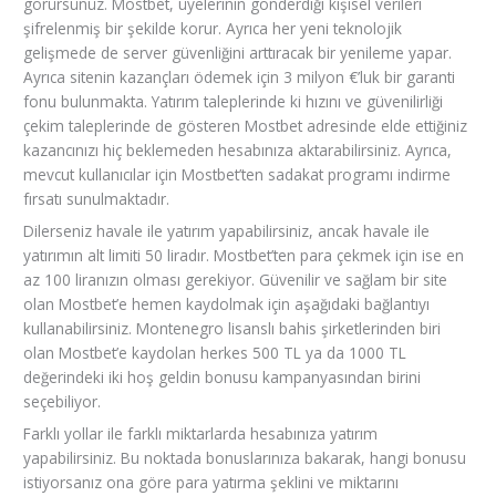
görürsünüz. Mostbet, üyelerinin gönderdiği kişisel verileri
şifrelenmiş bir şekilde korur. Ayrıca her yeni teknolojik
gelişmede de server güvenliğini arttıracak bir yenileme yapar.
Ayrıca sitenin kazançları ödemek için 3 milyon €’luk bir garanti
fonu bulunmakta. Yatırım taleplerinde ki hızını ve güvenilirliği
çekim taleplerinde de gösteren Mostbet adresinde elde ettiğiniz
kazancınızı hiç beklemeden hesabınıza aktarabilirsiniz. Ayrıca,
mevcut kullanıcılar için Mostbet’ten sadakat programı indirme
fırsatı sunulmaktadır.
Dilerseniz havale ile yatırım yapabilirsiniz, ancak havale ile
yatırımın alt limiti 50 liradır. Mostbet’ten para çekmek için ise en
az 100 liranızın olması gerekiyor. Güvenilir ve sağlam bir site
olan Mostbet’e hemen kaydolmak için aşağıdaki bağlantıyı
kullanabilirsiniz. Montenegro lisanslı bahis şirketlerinden biri
olan Mostbet’e kaydolan herkes 500 TL ya da 1000 TL
değerindeki iki hoş geldin bonusu kampanyasından birini
seçebiliyor.
Farklı yollar ile farklı miktarlarda hesabınıza yatırım
yapabilirsiniz. Bu noktada bonuslarınıza bakarak, hangi bonusu
istiyorsanız ona göre para yatırma şeklini ve miktarını