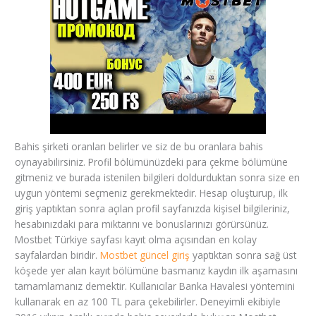
Bahis şirketi oranları belirler ve siz de bu oranlara bahis
oynayabilirsiniz. Profil bölümünüzdeki para çekme bölümüne
gitmeniz ve burada istenilen bilgileri doldurduktan sonra size en
uygun yöntemi seçmeniz gerekmektedir. Hesap oluşturup, ilk
giriş yaptıktan sonra açılan profil sayfanızda kişisel bilgileriniz,
hesabınızdaki para miktarını ve bonuslarınızı görürsünüz.
Mostbet Türkiye sayfası kayıt olma açısından en kolay
sayfalardan biridir.
Mostbet güncel giriş
yaptıktan sonra sağ üst
köşede yer alan kayıt bölümüne basmanız kaydın ilk aşamasını
tamamlamanız demektir. Kullanıcılar Banka Havalesi yöntemini
kullanarak en az 100 TL para çekebilirler. Deneyimli ekibiyle