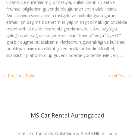
Lisanslı ve düzenlenmiş olmasıyla, kullanıcıların kişisel ve
finansal bilgilerinin güvende olduğundan emin olabilirsiniz.
Ayrıca, oyun sonuçlarının rastgele ve adil olduğunu garanti
etmek için bağımsız denetimler yapılır. Kayıt olmak için öncelikle
resmi web sitesine erişmeniz gerekmektedir. Ana sayfaya
geldiğinizde, sağ üst köşede yer alan “Kaydol” veya “Üye Ol”
gibi bir düğme bulacaksınız. Platformun güvenilirliği ve kullanıcı
odaklı yaklaşımı da dikkat çeken noktalardandır. Mostbet,
lisanslı bir platform olup güvenli ödeme yöntemleriyle çalışır.
←
Previous Post
Next Post
→
MS Car Rental Aurangabad
Hire Taxi for Local, Outstation & Ajanta Ellora Tours